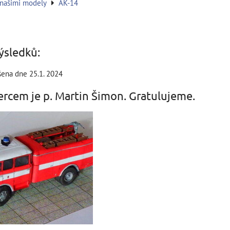
 našimi modely
AK-14
ýsledků:
šena dne 25.1. 2024
rcem je p. Martin Šimon. Gratulujeme.