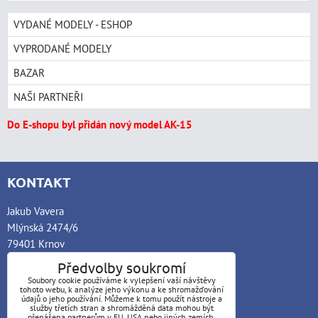
VYDANÉ MODELY - ESHOP
VYPRODANÉ MODELY
BAZAR
NAŠI PARTNEŘI
Do E-shopu byl přidán nový model AK-15
KONTAKT
Jakub Vavera
Mlýnská 2474/6
79401 Krnov
Předvolby soukromí
Telefon: +420 730 194 837
Soubory cookie používáme k vylepšení vaší návštěvy
E-mail: info@akmodely.cz
tohoto webu, k analýze jeho výkonu a ke shromažďování
údajů o jeho používání. Můžeme k tomu použít nástroje a
služby třetích stran a shromážděná data mohou být
POVINNÁ PUBLICITA
přenášena partnerům v EU, USA nebo jiných zemích.