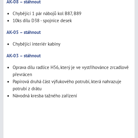
AK-08 – stáhnout
Chybějící 1 pár nábojů kol B87, B89
10ks dílu D38 - spojnice desek
AK-05 – stáhnout
Chybějící interiér kabiny
AK-03 – stáhnout
Oprava dílu radlice H56, který je ve vystřihovánce zrcadlově
převrácen
Papírová druhá část výfukového potrubí, která nahrazuje
potrubí z drátu
Návodná kresba tažného zařízení