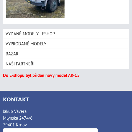
VYDANÉ MODELY - ESHOP
VYPRODANÉ MODELY
BAZAR
NAŠI PARTNEŘI
Do E-shopu byl přidán nový model AK-15
KONTAKT
Jakub Vavera
Mlýnská 2474/6
79401 Krnov