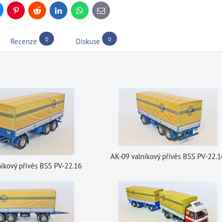
uesky
Pinterest
Reddit
LinkedIn
WhatsApp
E-
mail
0
0
Recenze
Diskuse
AK-09 valníkový přívěs BSS PV-22.1
níkový přívěs BSS PV-22.16