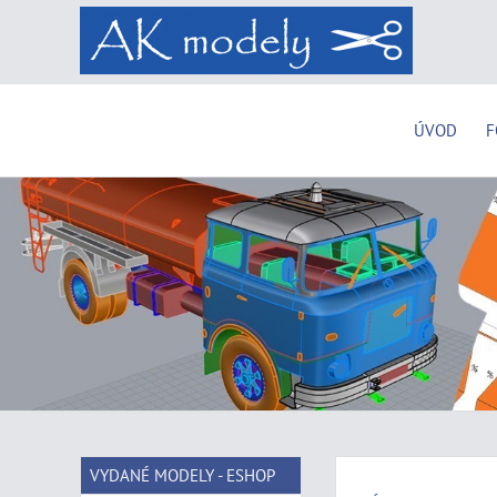
ÚVOD
F
VYDANÉ MODELY - ESHOP