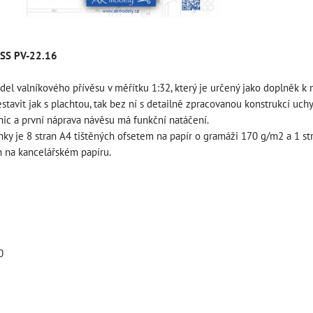
 BSS PV-22.16
el valníkového přívěsu v měřítku 1:32, který je určený jako doplněk k
stavit jak s plachtou, tak bez ní s detailně zpracovanou konstrukcí uc
nic a první náprava návěsu má funkční natáčení.
ky je 8 stran A4 tištěných ofsetem na papír o gramáži 170 g/m2 a 1 stra
h na kancelářském papíru.
0