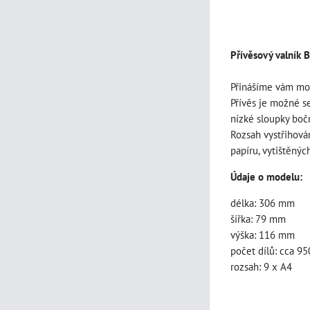
Přívěsový valník
Přinášíme vám mod
Přívěs je možné se
nízké sloupky boč
Rozsah vystřihován
papíru, vytištěnýc
Údaje o modelu:
délka: 306 mm
šířka: 79 mm
výška: 116 mm
počet dílů: cca 95
rozsah: 9 x A4