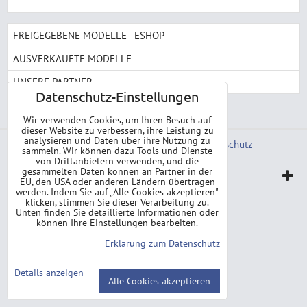
FREIGEGEBENE MODELLE - ESHOP
AUSVERKAUFTE MODELLE
UNSERE PARTNER
Datenschutz-Einstellungen
Wir verwenden Cookies, um Ihren Besuch auf
dieser Website zu verbessern, ihre Leistung zu
analysieren und Daten über ihre Nutzung zu
Datenschutz-Einstellungen
Erklärung zum Datenschutz
sammeln. Wir können dazu Tools und Dienste
von Drittanbietern verwenden, und die
gesammelten Daten können an Partner in der
Website erstellt mit:
ByznysWeb.cz
EU, den USA oder anderen Ländern übertragen
werden. Indem Sie auf „Alle Cookies akzeptieren"
klicken, stimmen Sie dieser Verarbeitung zu.
Unten finden Sie detaillierte Informationen oder
können Ihre Einstellungen bearbeiten.
Erklärung zum Datenschutz
Details anzeigen
Alle Cookies akzeptieren